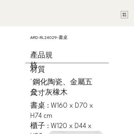
ARD-RL24029-書桌
產品規
格
材質
˙鋼化陶瓷、金屬五
金、灰橡木
尺寸
書桌 : W160 x D70 x
H74 cm
櫃子 : W120 x D44 x