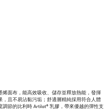
墨烯面布，能高效吸收、儲存並釋放熱能，發揮
果，且不易沾黏污垢；舒適層精純採用符合人體
節的比利時 Artilat® 乳膠，帶來優越的彈性支