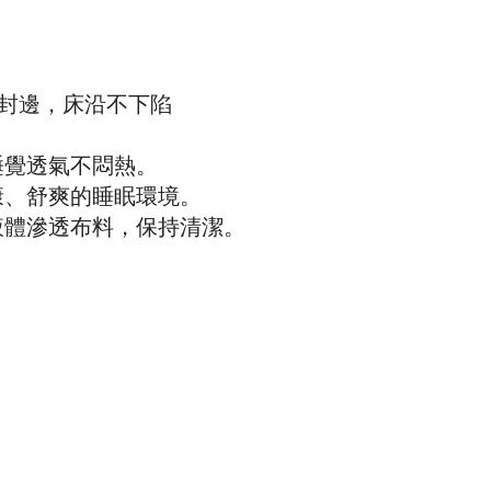
棉封邊，床沿不下陷
睡覺透氣不悶熱。
康、舒爽的睡眠環境。
液體滲透布料，保持清潔。