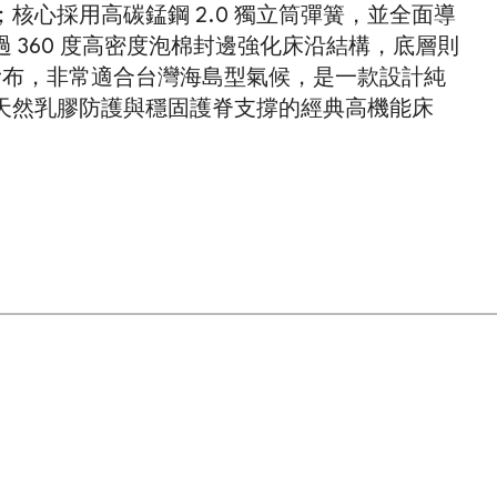
核心採用高碳錳鋼 2.0 獨立筒彈簧，並全面導
 360 度高密度泡棉封邊強化床沿結構，底層則
止滑布，非常適合台灣海島型氣候，是一款設計純
天然乳膠防護與穩固護脊支撐的經典高機能床