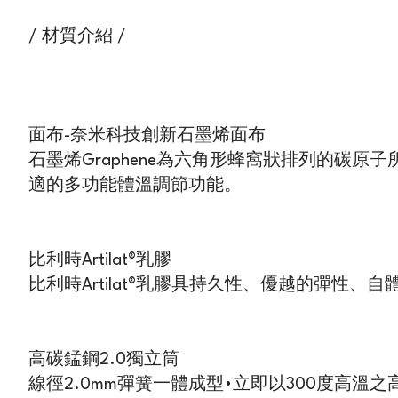
/ 材質介紹 /
面布-奈米科技創新石墨烯面布
石墨烯Graphene為六角形蜂窩狀排列的碳
適的多功能體溫調節功能。
比利時Artilat®乳膠
比利時Artilat®乳膠具持久性、優越的彈
高碳錳鋼2.0獨立筒
線徑2.0mm彈簧一體成型•立即以300度高