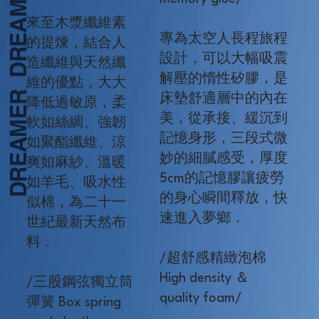
來至木漿纖維素
專為太空人長程旅程
的提煉，結合人
設計，可以大幅吸震
造纖維與天然纖
解壓的惰性矽膠，是
維的優點，大大
DREAMER  
床墊舒適層中的內在
降低過敏原，柔
美，從承接、緩沉到
軟如絲綢、強韌
記憶身形，三段式微
如聚酯纖維、涼
妙的細膩感受，厚度
爽如麻紗、溫暖
5cm的記憶膠讓疲勞
如羊毛、吸水性
的身心瞬間釋放，快
似棉，為二十一
速進入夢鄉．
世紀最新天然布
料．
/超舒感精緻泡棉
High density ＆
/三股鋼弦獨立筒
quality foam/
彈簧 Box spring