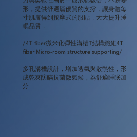
力與柔軟性高於一般泡棉數倍，不易變
形，提供舒適層優質的支撐，讓身體每
寸肌膚得到按摩式的服貼，大大提升睡
眠品質．
/4T fiber微米化彈性溝槽T結構纖維4T
fiber Micro-room structure supporting/
多孔溝槽設計，增加透氣與散熱性，形
成乾爽防瞞抗菌微氣候，為舒適睡眠加
分