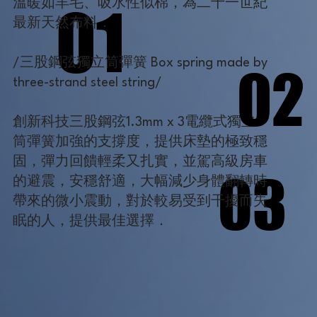
01
01
溫暖如羊毛、吸水性似棉，為二十一世紀
最新天然布料．
/三股鋼弦獨立筒彈簧 Box spring made by
02
02
three-strand steel string/
創新科技三股鋼弦1.3mm x 3電纜式獨立
筒彈簧加強的支撐度，提供床墊的極致穩
固，彈力回饋輕柔又扎實，並駕高級房車
03
03
的避震，安穩舒適，大幅減少身體翻轉時
帶來的微小震動，對於較易受到干擾而失
眠的人，提供最佳選擇．