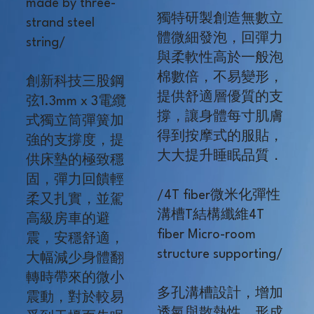
made by three-
獨特研製創造無數立
strand steel
體微細發泡，回彈力
string/
與柔軟性高於一般泡
棉數倍，不易變形，
創新科技三股鋼
提供舒適層優質的支
弦1.3mm x 3電纜
撐，讓身體每寸肌膚
式獨立筒彈簧加
得到按摩式的服貼，
強的支撐度，提
大大提升睡眠品質．
供床墊的極致穩
固，彈力回饋輕
/4T fiber微米化彈性
柔又扎實，並駕
溝槽T結構纖維4T
高級房車的避
fiber Micro-room
震，安穩舒適，
structure supporting/
大幅減少身體翻
轉時帶來的微小
多孔溝槽設計，增加
震動，對於較易
透氣與散熱性，形成