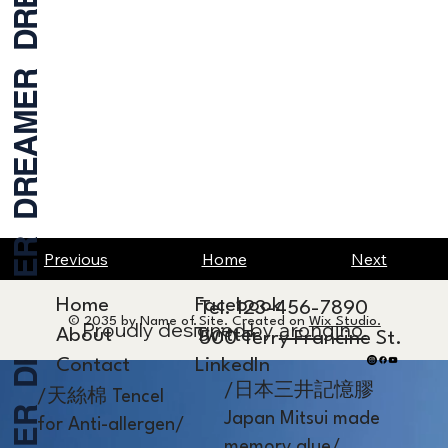
Previous
Home
Next
Home
Facebook
Tel. 123-456-7890
© 2035 by Name of Site. Created on
Wix Studio.
Proudly designed by
arongino.
About
Twitter
500 Terry Francine St.
Contact
LinkedIn
/日本三井記憶膠
/天絲棉 Tencel
Japan Mitsui made
for Anti-allergen/
memory glue/