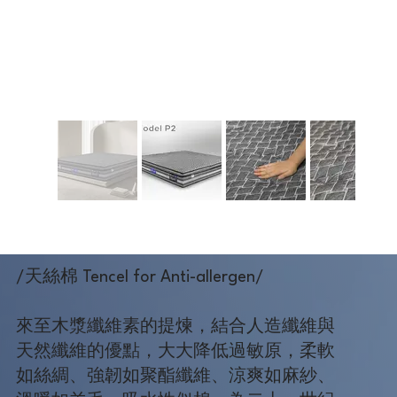
/天絲棉 Tencel for Anti-allergen/
來至木漿纖維素的提煉，結合人造纖維與
天然纖維的優點，大大降低過敏原，柔軟
如絲綢、強韌如聚酯纖維、涼爽如麻紗、