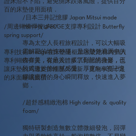
證床沿不下陷，避免側床跌落風險，提供百分
百的床墊使用面積．
/日本三井記憶膠 Japan Mitsui made
memory glue/
/周邊蝴蝶彈簧LIFEDGE支撐專利設計 Butterfly
spring support/
專為太空人長程旅程設計，可以大幅吸
震解壓的惰性矽膠，是床墊舒適層中的
專利技術Lifedge在床墊邊框加強硬泡棉內插入
內在美，從承接、緩沉到記憶身形，三
專利蝴蝶彈簧，有如人體多了骨骼的強健，也
段式微妙的細膩感受，厚度5cm的記憶
讓床墊的周邊支撐性歷久彌新，更能享受十足
膠讓疲勞的身心瞬間釋放，快速進入夢
的床面睡眠面積．
鄉．
/超舒感精緻泡棉 High density ＆ quality
foam/
獨特研製創造無數立體微細發泡，回彈