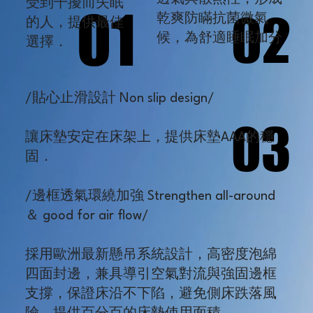
受到干擾而失眠
01
01
02
02
乾爽防瞞抗菌微氣
的人，提供最佳
候，為舒適睡眠加分
選擇．
/貼心止滑設計 Non slip design/
03
03
讓床墊安定在床架上，提供床墊AAA的穩
固．
/邊框透氣環繞加強 Strengthen all-around
＆ good for air flow/
採用歐洲最新懸吊系統設計，高密度泡綿
四面封邊，兼具導引空氣對流與強固邊框
支撐，保證床沿不下陷，避免側床跌落風