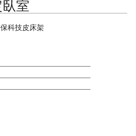
定臥室
 | 環保科技皮床架