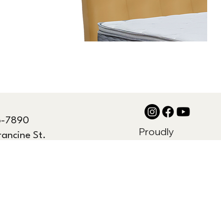
6-7890
Proudly
rancine St.
designed by
arongino.
© 2035 by Name of Site.
Created on
Wix Studio.