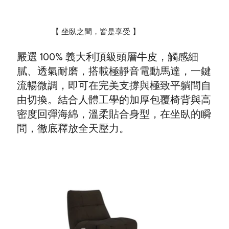
【 坐臥之間，皆是享受 】
嚴選 100% 義大利頂級頭層牛皮，觸感細
膩、透氣耐磨，搭載極靜音電動馬達，一鍵
流暢微調，即可在完美支撐與極致平躺間自
由切換。結合人體工學的加厚包覆椅背與高
密度回彈海綿，溫柔貼合身型，在坐臥的瞬
間，徹底釋放全天壓力。