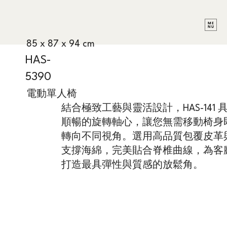
85 x 87 x 94 cm
HAS-
5390
電動單人椅
結合極致工藝與靈活設計，HAS-141 
順暢的旋轉軸心，讓您無需移動椅身
轉向不同視角。選用高品質包覆皮革
支撐海綿，完美貼合脊椎曲線，為客
打造最具彈性與質感的放鬆角。