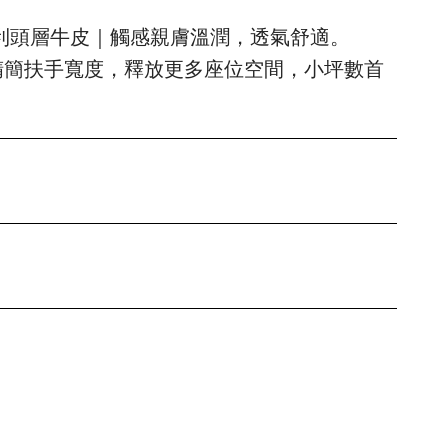
利頭層牛皮｜觸感親膚溫潤，透氣舒適。
| 精簡扶手寬度，釋放更多座位空間，小坪數首