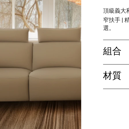
頂級義大
窄扶手 
選。
組合
材質