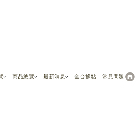
覽
商品總覽
最新消息
全台據點
常見問題