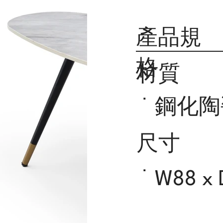
產品規
格
材質
˙ 鋼化
尺寸
˙ W88 x 