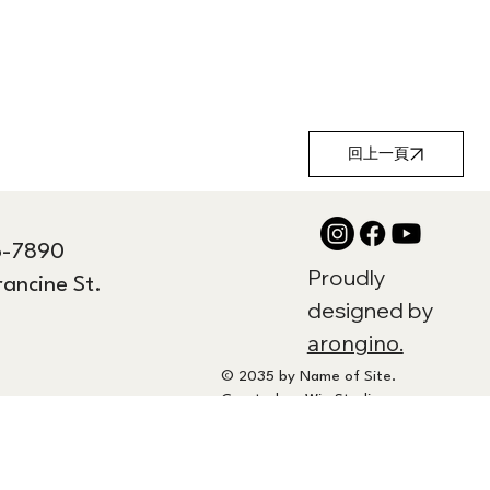
回上一頁
6-7890
Proudly
rancine St.
designed by
arongino.
© 2035 by Name of Site.
Created on
Wix Studio.