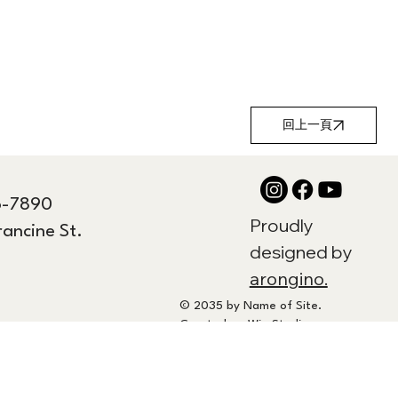
回上一頁
6-7890
Proudly
rancine St.
designed by
arongino.
© 2035 by Name of Site.
Created on
Wix Studio.