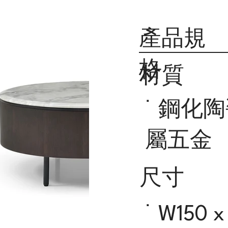
產品規
格
材質
˙ 鋼化
屬五金
尺寸
˙ W150 x