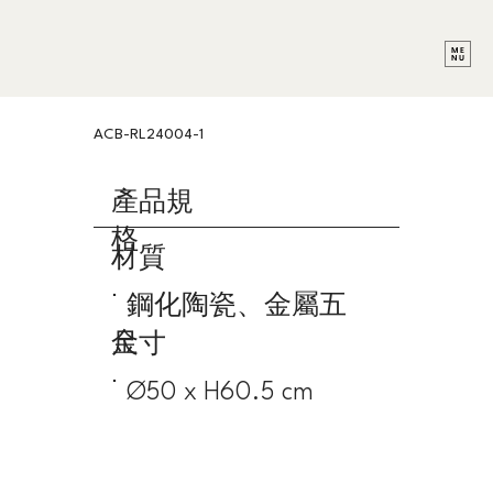
ACB-RL24004-1
產品規
格
材質
˙ 鋼化陶瓷、金屬五
金
尺寸
˙ Ø50 x H60.5 cm