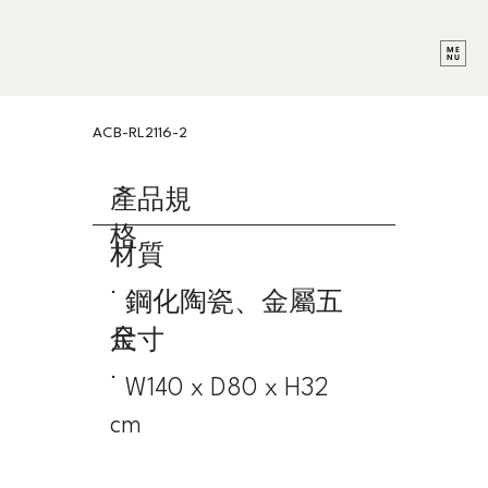
ACB-RL2116-2
產品規
格
材質
˙ 鋼化陶瓷、金屬五
金
尺寸
˙ W140 x D80 x H32
cm