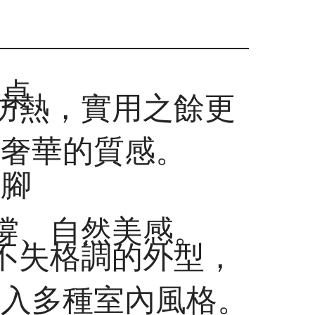
瓷桌
、防熱，實用之餘更
調奢華的質感。
桌腳
支撐、自然美感。
而不失格調的外型，
計
融入多種室內風格。