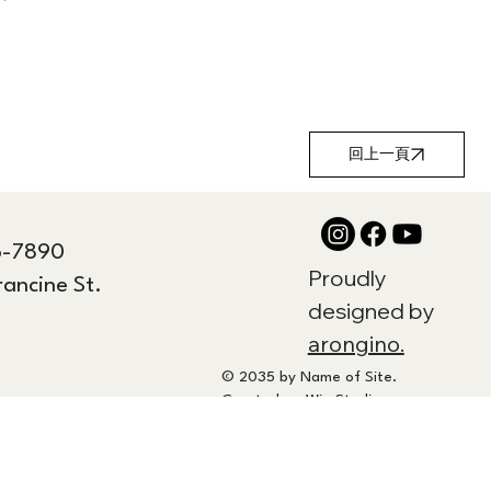
回上一頁
6-7890
Proudly
rancine St.
designed by
arongino.
© 2035 by Name of Site.
Created on
Wix Studio.