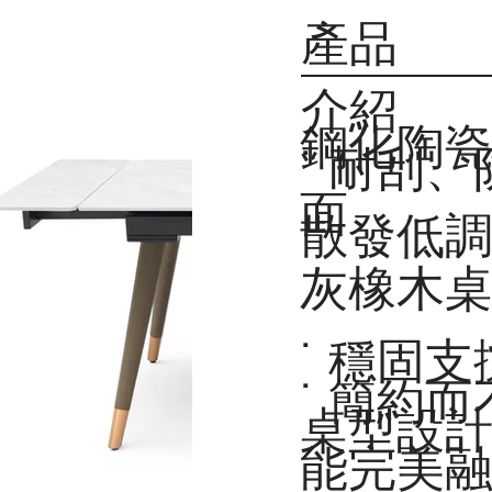
產品
介紹
鋼化陶
˙ 耐刮
面
散發低
灰橡木
˙ 穩固
˙ 簡約
桌型設
能完美